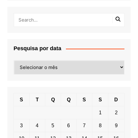
Pesquisa por data
Pesquisa
por
data
S
T
Q
Q
S
S
D
1
2
3
4
5
6
7
8
9