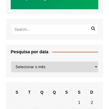
Pesquisa por data
Pesquisa
por
data
S
T
Q
Q
S
S
D
1
2