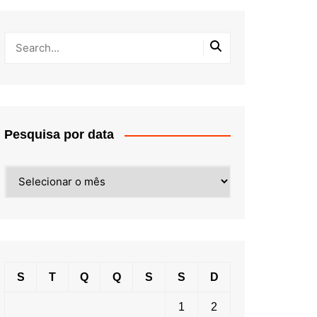
Pesquisa por data
Pesquisa
por
data
S
T
Q
Q
S
S
D
1
2