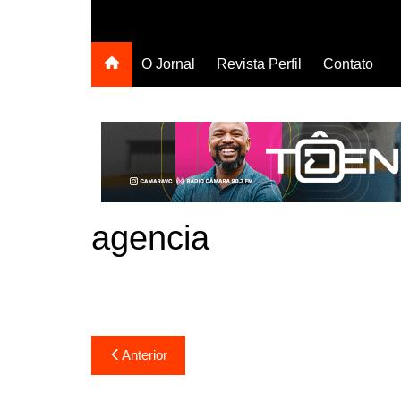
O Jornal
Revista Perfil
Contato
agencia
Navegação
Anterior
de