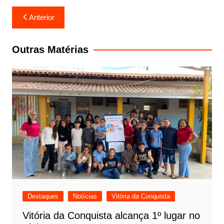
Navegação
Anterior
de
Post
Outras Matérias
Destaques
Notícias
Vitória da Conquista
Vitória da Conquista alcança 1º lugar no