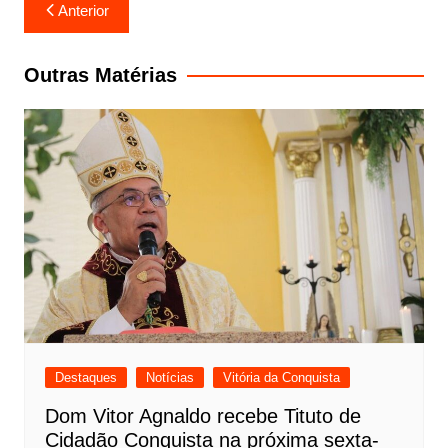
Navegação
Anterior
de
Post
Outras Matérias
Destaques
Notícias
Vitória da Conquista
Dom Vitor Agnaldo recebe Tituto de
Cidadão Conquista na próxima sexta-