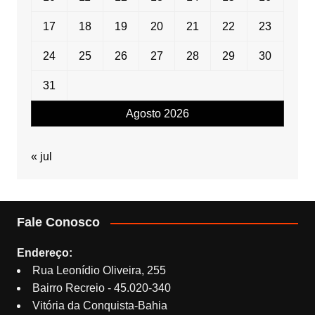
17
18
19
20
21
22
23
24
25
26
27
28
29
30
31
Agosto 2026
« jul
Fale Conosco
Endereço:
Rua Leonídio Oliveira, 255
Bairro Recreio - 45.020-340
Vitória da Conquista-Bahia