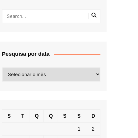
Pesquisa por data
Pesquisa
por
data
S
T
Q
Q
S
S
D
1
2