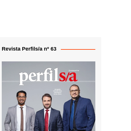
Revista Perfils/a nº 63