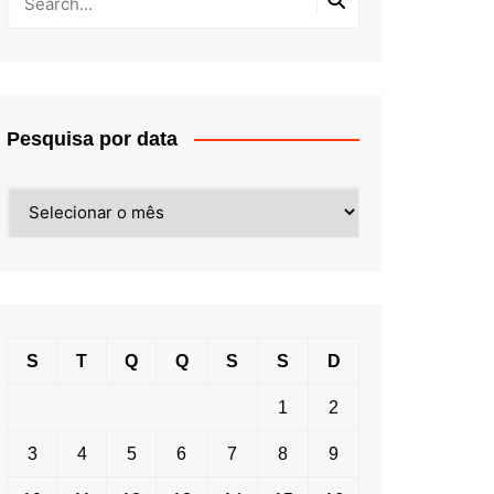
Pesquisa por data
Pesquisa
por
data
S
T
Q
Q
S
S
D
1
2
3
4
5
6
7
8
9