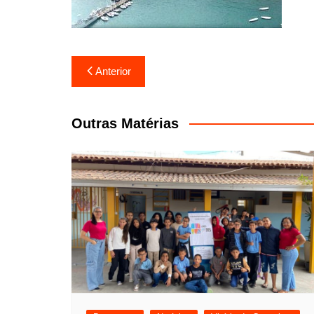
Navegação
Anterior
de
Post
Outras Matérias