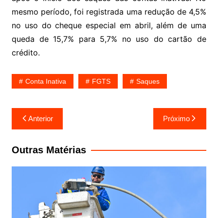
mesmo período, foi registrada uma redução de 4,5%
no uso do cheque especial em abril, além de uma
queda de 15,7% para 5,7% no uso do cartão de
crédito.
Conta Inativa
FGTS
Saques
Navegação
Anterior
Próximo
de
Post
Outras Matérias