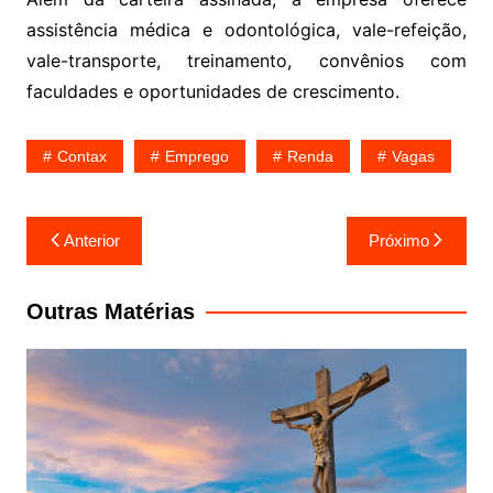
assistência médica e odontológica, vale-refeição,
vale-transporte, treinamento, convênios com
faculdades e oportunidades de crescimento.
Contax
Emprego
Renda
Vagas
Navegação
Anterior
Próximo
de
Post
Outras Matérias