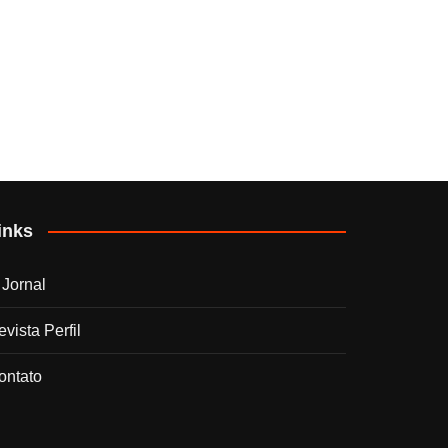
inks
 Jornal
vista Perfil
ontato