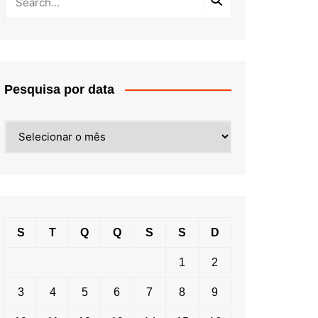
Pesquisa por data
Pesquisa
por
data
S
T
Q
Q
S
S
D
1
2
3
4
5
6
7
8
9