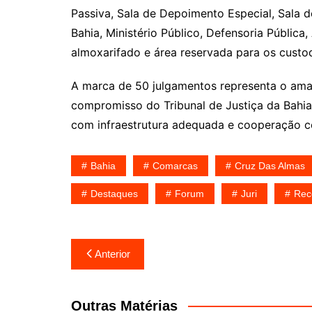
Passiva, Sala de Depoimento Especial, Sala 
Bahia, Ministério Público, Defensoria Pública, 
almoxarifado e área reservada para os custo
A marca de 50 julgamentos representa o ama
compromisso do Tribunal de Justiça da Bahia 
com infraestrutura adequada e cooperação c
Bahia
Comarcas
Cruz Das Almas
Destaques
Forum
Juri
Rec
Navegação
Anterior
de
Post
Outras Matérias