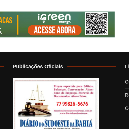
Publicações Oficiais
L
O
Re
C