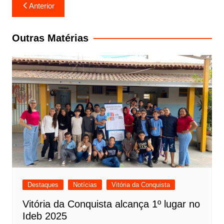
Navegação
Anterior
de
Post
Outras Matérias
Destaques
Notícias
Vitória da Conquista
Vitória da Conquista alcança 1º lugar no
Ideb 2025