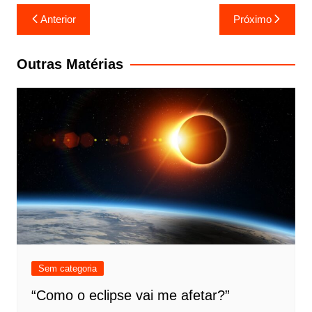
Navegação
Anterior
Próximo
de
Post
Outras Matérias
Sem categoria
“Como o eclipse vai me afetar?”