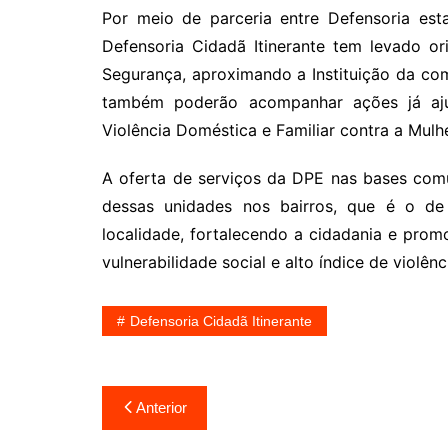
Por meio de parceria entre Defensoria est
Defensoria Cidadã Itinerante tem levado or
Segurança, aproximando a Instituição da co
também poderão acompanhar ações já ajuiz
Violência Doméstica e Familiar contra a Mulher
A oferta de serviços da DPE nas bases comun
dessas unidades nos bairros, que é o de 
localidade, fortalecendo a cidadania e pro
vulnerabilidade social e alto índice de violênc
Defensoria Cidadã Itinerante
Navegação
Anterior
de