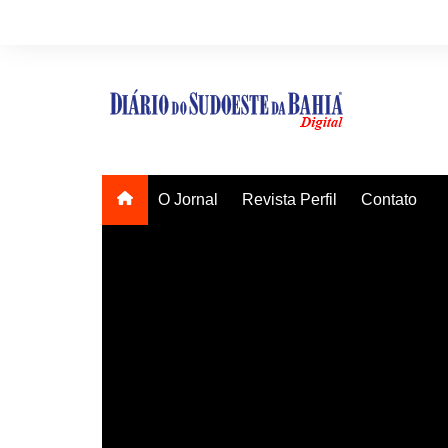
Ir
para
o
conteúdo
O Jornal
Revista Perfil
Contato