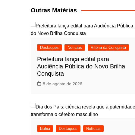
Post
Outras Matérias
Destaques
Notícias
Vitória da Conquista
Prefeitura lança edital para
Audiência Pública do Novo Brilha
Conquista
8 de agosto de 2026
Bahia
Destaques
Notícias