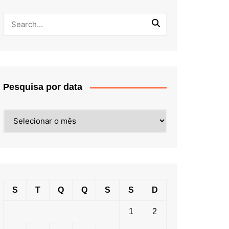
Pesquisa por data
Pesquisa
por
data
S
T
Q
Q
S
S
D
1
2