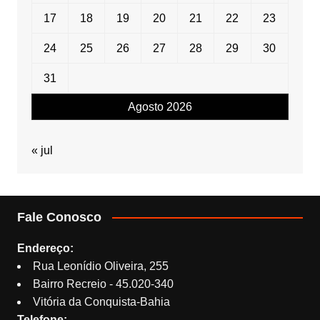
17
18
19
20
21
22
23
24
25
26
27
28
29
30
31
Agosto 2026
« jul
Fale Conosco
Endereço:
Rua Leonídio Oliveira, 255
Bairro Recreio - 45.020-340
Vitória da Conquista-Bahia
Telefone: