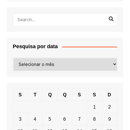
Pesquisa por data
Pesquisa
por
data
S
T
Q
Q
S
S
D
1
2
3
4
5
6
7
8
9