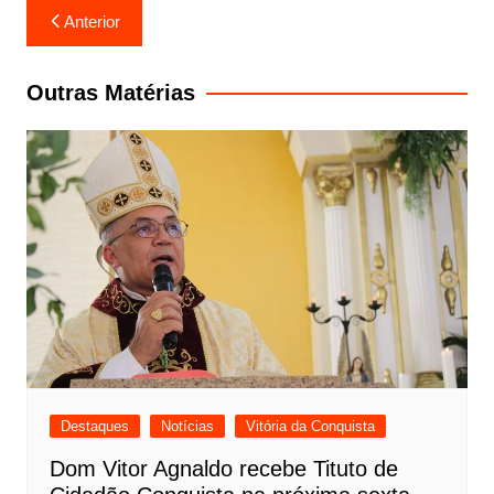
Navegação
Anterior
de
Post
Outras Matérias
Destaques
Notícias
Vitória da Conquista
Dom Vitor Agnaldo recebe Tituto de