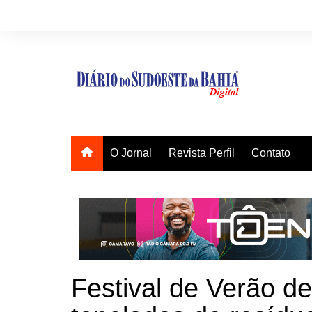
Ir
para
o
conteúdo
O Jornal
Revista Perfil
Contato
Festival de Verão d