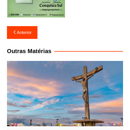
Navegação
Anterior
de
Post
Outras Matérias