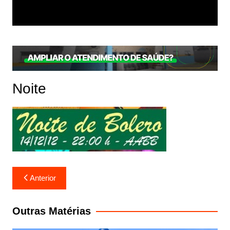
Noite
Navegação
Anterior
de
Post
Outras Matérias