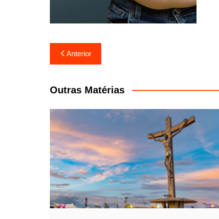
Navegação
Anterior
de
Post
Outras Matérias