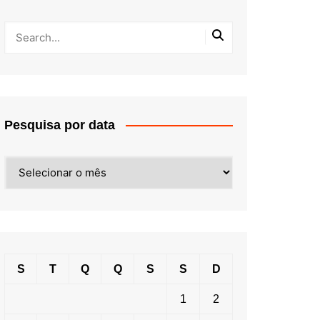
Pesquisa por data
Pesquisa
por
data
S
T
Q
Q
S
S
D
1
2