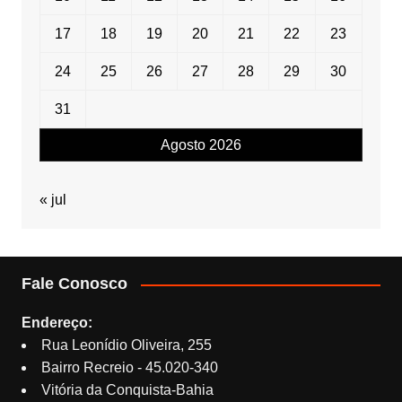
17
18
19
20
21
22
23
24
25
26
27
28
29
30
31
Agosto 2026
« jul
Fale Conosco
Endereço:
Rua Leonídio Oliveira, 255
Bairro Recreio - 45.020-340
Vitória da Conquista-Bahia