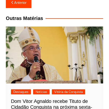
Navegação
Anterior
de
Post
Outras Matérias
Destaques
Notícias
Vitória da Conquista
Dom Vitor Agnaldo recebe Tituto de
Cidadão Conquista na próxima sexta-