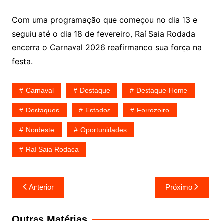
Com uma programação que começou no dia 13 e
seguiu até o dia 18 de fevereiro, Raí Saia Rodada
encerra o Carnaval 2026 reafirmando sua força na
festa.
Carnaval
Destaque
Destaque-Home
Destaques
Estados
Forrozeiro
Nordeste
Oportunidades
Raí Saia Rodada
Navegação
Anterior
Próximo
de
Post
Outras Matérias