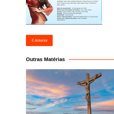
Navegação
Anterior
de
Post
Outras Matérias