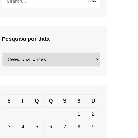
Pesquisa por data
Pesquisa
por
data
S
T
Q
Q
S
S
D
1
2
3
4
5
6
7
8
9