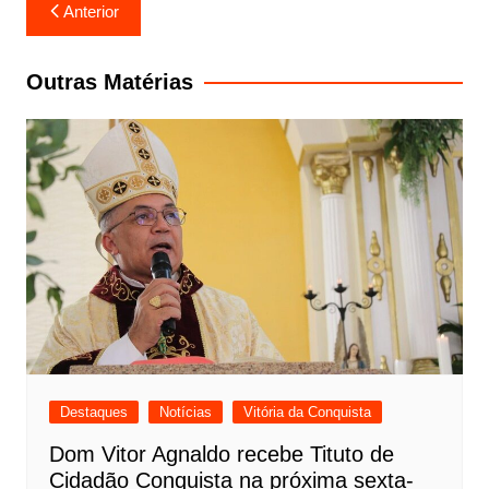
Navegação
Anterior
de
Post
Outras Matérias
Destaques
Notícias
Vitória da Conquista
Dom Vitor Agnaldo recebe Tituto de
Cidadão Conquista na próxima sexta-