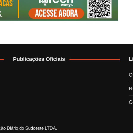
Publicações Oficiais
L
O
Re
C
ção Diário do Sudoeste LTDA.