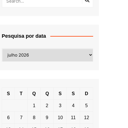
Pesquisa por data
Pesquisa
por
data
S
T
Q
Q
S
S
D
1
2
3
4
5
6
7
8
9
10
11
12