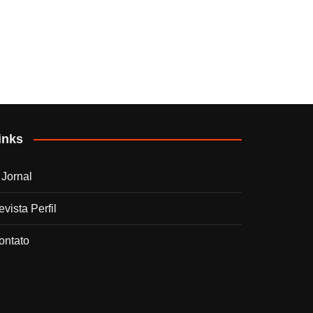
inks
 Jornal
vista Perfil
ontato