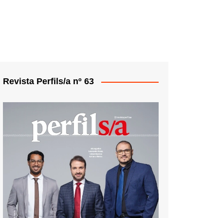
Revista Perfils/a nº 63