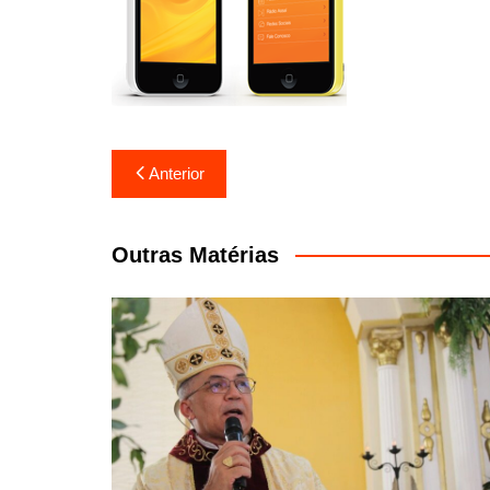
Navegação
Anterior
de
Post
Outras Matérias