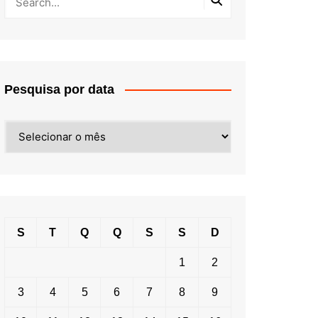
Pesquisa por data
Pesquisa
por
data
S
T
Q
Q
S
S
D
1
2
3
4
5
6
7
8
9