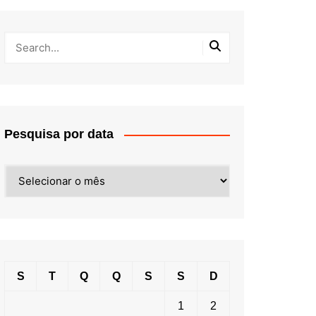
Pesquisa por data
Pesquisa
por
data
S
T
Q
Q
S
S
D
1
2