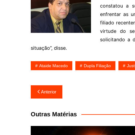
constatou a s
enfrentar as 
filiado recent
virtude do se
solicitando a 
situação”, disse.
Ataide Macedo
Dupla Filiação
Just
Navegação
Anterior
de
Post
Outras Matérias