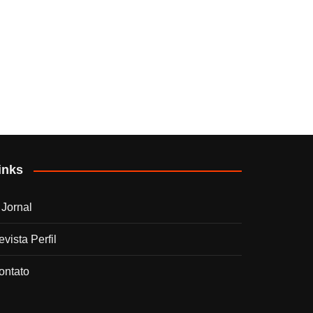
inks
 Jornal
vista Perfil
ontato