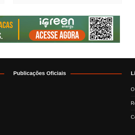
Publicações Oficiais
L
O
Re
C