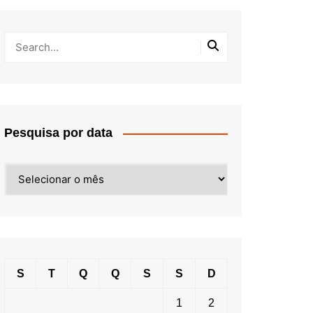
Pesquisa por data
Pesquisa
por
data
S
T
Q
Q
S
S
D
1
2