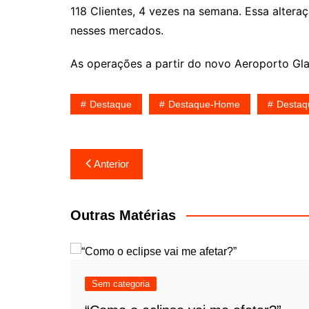
118 Clientes, 4 vezes na semana. Essa alter
nesses mercados.
As operações a partir do novo Aeroporto Gla
Destaque
Destaque-Home
Destaq
Navegação
Anterior
de
Post
Outras Matérias
Sem categoria