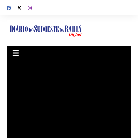
Ir
para
o
conteúdo