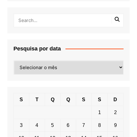
Pesquisa por data
Pesquisa
por
data
S
T
Q
Q
S
S
D
1
2
3
4
5
6
7
8
9