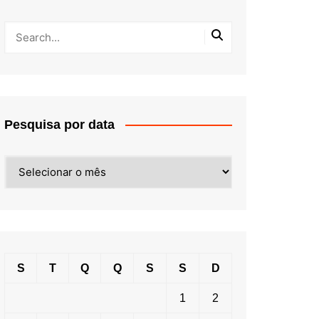
Pesquisa por data
Pesquisa
por
data
S
T
Q
Q
S
S
D
1
2