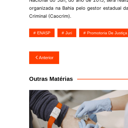
Nacional do Júri, do ano de 2015, será real
organizada na Bahia pelo gestor estadual 
Criminal (Caocrim).
ENASP
Juri
Promotoria De Justiça
Navegação
Anterior
de
Post
Outras Matérias