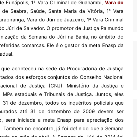
de Eunápolis, 1ª Vara Criminal de Guanambi,
Vara do
l de Seabra, Saúde, Santa Maria da Vitória, 1ª Vara
rapiranga, Vara do Júri de Juazeiro, 1ª Vara Criminal
 do Júri de Salvador. O promotor de Justiça Raimundo
ganização da Semana do Júri na Bahia, no âmbito do
 referidas comarcas. Ele é o gestor da meta Enasp da
adual.
o que aconteceu na sede da Procuradoria de Justiça
ultados dos esforços conjuntos do Conselho Nacional
cional de Justiça (CNJ), Ministério da Justiça e
 MPs estaduais e Tribunais de Justiça. Juntos, eles
 31 de dezembro, todos os inquéritos policiais que
taurados até 31 de dezembro de 2009 devem ser
o, será iniciada a meta Enasp para apreciação dos
0. Também no encontro, já foi definido que a Semana