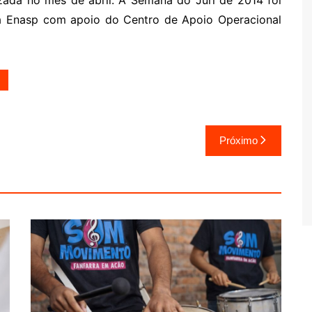
izada no mês de abril. A Semana do Júri de 2014 foi
da Enasp com apoio do Centro de Apoio Operacional
Próximo