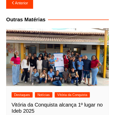
Navegação
Anterior
de
Post
Outras Matérias
Destaques
Notícias
Vitória da Conquista
Vitória da Conquista alcança 1º lugar no
Ideb 2025