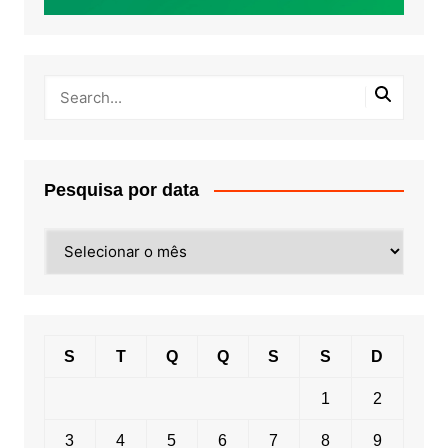
Pesquisa por data
Pesquisa
por
data
S
T
Q
Q
S
S
D
1
2
3
4
5
6
7
8
9