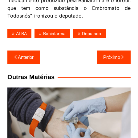
medicamento produzido pela Bahiafarma é o lorotil,
que tem como substância o Embromato de
Todosnós”, ironizou o deputado.
ALBA
Bahiafarma
Deputado
Navegação
Anterior
Próximo
de
Post
Outras Matérias