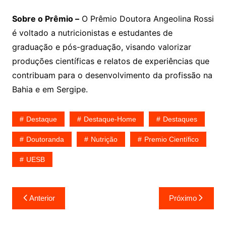
Sobre o Prêmio –
O Prêmio Doutora Angeolina Rossi
é voltado a nutricionistas e estudantes de
graduação e pós-graduação, visando valorizar
produções científicas e relatos de experiências que
contribuam para o desenvolvimento da profissão na
Bahia e em Sergipe.
Destaque
Destaque-Home
Destaques
Doutoranda
Nutrição
Premio Científico
UESB
Navegação
Anterior
Próximo
de
Post