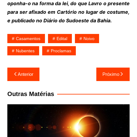
oponha-o na forma da lei, do que Lavro o presente
para ser afixado em Cartório no lugar de costume,
e publicado no Diário do Sudoeste da Bahia.
Casamentos
Edital
Noivo
Nubentes
Proclamas
Navegação
Anterior
Próximo
de
Post
Outras Matérias