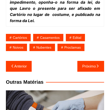
impedimento, oponha-o na forma da lei, do
que Lavro o presente para ser afixado em
Cartório no lugar de costume, e publicado na
forma da Lei.
Cartórios
Casamentos
Edital
Noivos
Nubentes
Proclamas
Navegação
Anterior
Próximo
de
Post
Outras Matérias