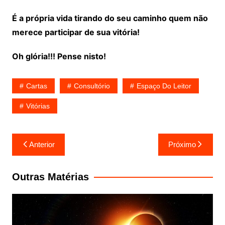
É a própria vida tirando do seu caminho quem não
merece participar de sua vitória!
Oh glória!!! Pense nisto!
Cartas
Consultório
Espaço Do Leitor
Vitórias
Navegação
Anterior
Próximo
de
Post
Outras Matérias