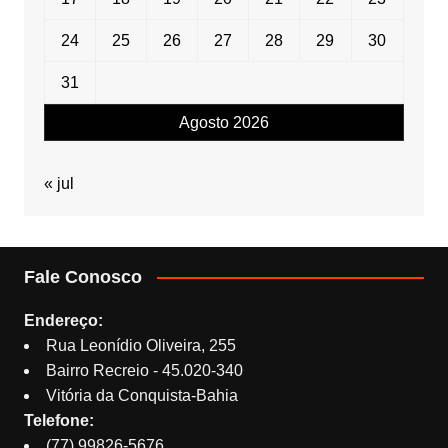
24
25
26
27
28
29
30
31
Agosto 2026
« jul
Fale Conosco
Endereço:
Rua Leonídio Oliveira, 255
Bairro Recreio - 45.020-340
Vitória da Conquista-Bahia
Telefone:
(77) 99826-5676