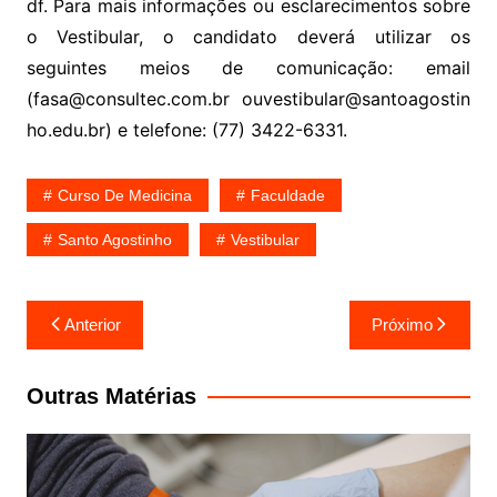
df. Para mais informações ou esclarecimentos sobre
o Vestibular, o candidato deverá utilizar os
seguintes meios de comunicação: email
(fasa@consultec.com.br ouvestibular@santoagostin
ho.edu.br) e telefone: (77) 3422-6331.
Curso De Medicina
Faculdade
Santo Agostinho
Vestibular
Navegação
Anterior
Próximo
de
Post
Outras Matérias