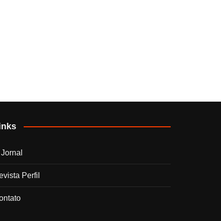
inks
 Jornal
vista Perfil
ontato