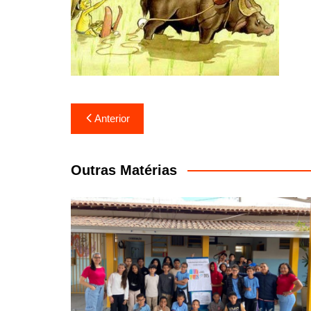
Navegação
Anterior
de
Post
Outras Matérias