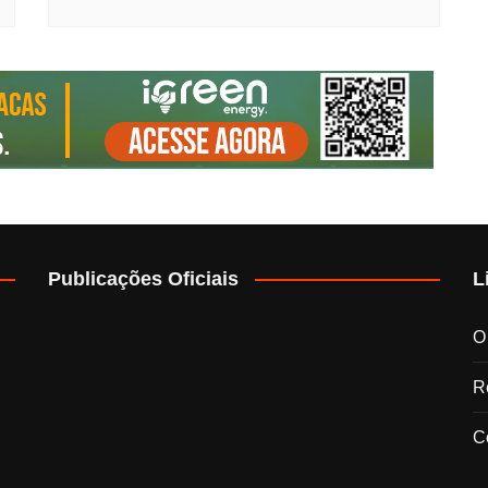
Publicações Oficiais
L
O
Re
C