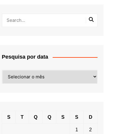
Pesquisa por data
Pesquisa
por
data
S
T
Q
Q
S
S
D
1
2