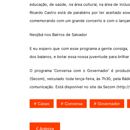
educação, de saúde, na área cultural, na área de incl
Ricardo Castro está de parabéns por ter aceitado es
comemorando com um grande concerto e com o lançam
Neojibá nos Bairros de Salvador
E eu espero que com esse programa a gente consiga, c
dos baianos, e botar essa nossa juventude para brilhar
O programa ‘Conversa com o Governador’ é produzid
(Secom), veiculado toda terça-feira, às 7h30, pela Rá
comunicação. Está disponível no site da Secom (http:
Casas
Conversa
Governador
Navegação
Anterior