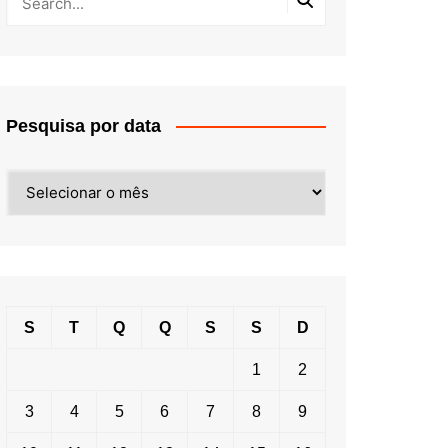
Pesquisa por data
Pesquisa
por
data
S
T
Q
Q
S
S
D
1
2
3
4
5
6
7
8
9