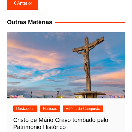
Navegação
Anterior
de
Post
Outras Matérias
Destaques
Notícias
Vitória da Conquista
Cristo de Mário Cravo tombado pelo
Patrimonio Histórico