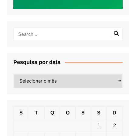
Pesquisa por data
Pesquisa
por
data
S
T
Q
Q
S
S
D
1
2