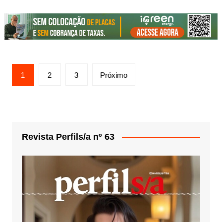
Paginação
1
2
3
Próximo
de
posts
Revista Perfils/a nº 63