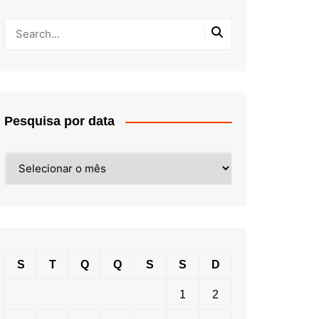
Pesquisa por data
Pesquisa
por
data
S
T
Q
Q
S
S
D
1
2