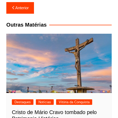
Navegação
Anterior
de
Post
Outras Matérias
Destaques
Notícias
Vitória da Conquista
Cristo de Mário Cravo tombado pelo