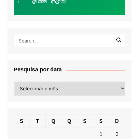
Pesquisa por data
Pesquisa
por
data
S
T
Q
Q
S
S
D
1
2