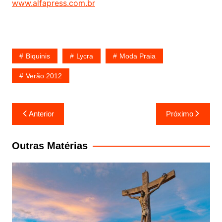
www.alfapress.com.br
Biquinis
Lycra
Moda Praia
Verão 2012
Navegação
Anterior
Próximo
de
Post
Outras Matérias