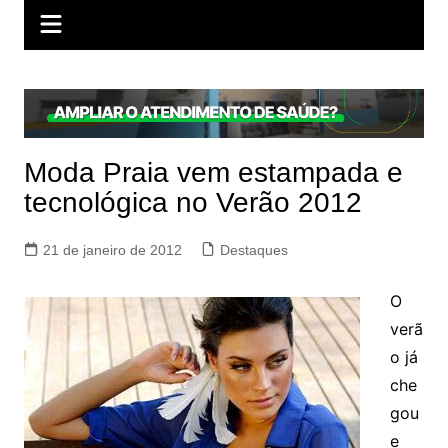
Moda Praia vem estampada e
tecnológica no Verão 2012
21 de janeiro de 2012
Destaques
O
verã
o já
che
gou
e