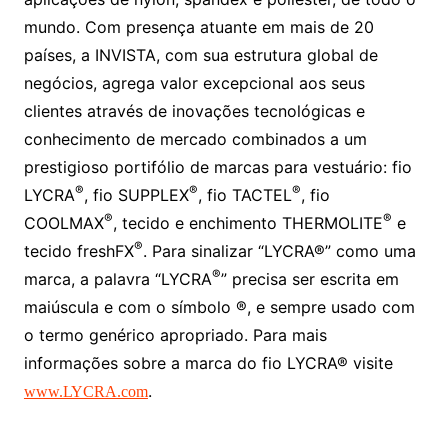
mundo. Com presença atuante em mais de 20
países, a INVISTA, com sua estrutura global de
negócios, agrega valor excepcional aos seus
clientes através de inovações tecnológicas e
conhecimento de mercado combinados a um
prestigioso portifólio de marcas para vestuário: fio
®
®
®
LYCRA
, fio SUPPLEX
, fio TACTEL
, fio
®
®
COOLMAX
, tecido e enchimento THERMOLITE
e
®
tecido freshFX
. Para sinalizar “LYCRA®” como uma
®
marca, a palavra “LYCRA
” precisa ser escrita em
maiúscula e com o símbolo ®, e sempre usado com
o termo genérico apropriado. Para mais
informações sobre a marca do fio LYCRA® visite
.
www.LYCRA.com