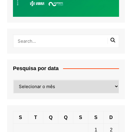
Pesquisa por data
Pesquisa
por
data
S
T
Q
Q
S
S
D
1
2