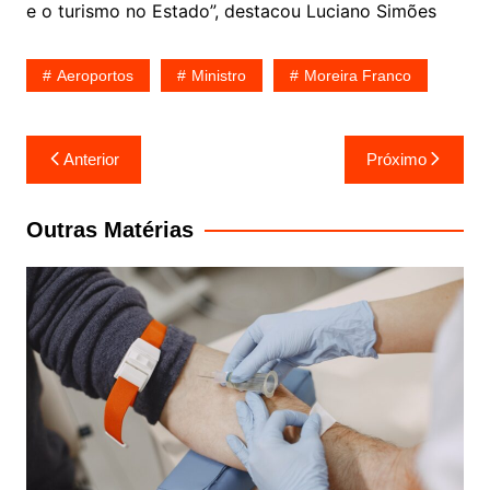
e o turismo no Estado”, destacou Luciano Simões
Aeroportos
Ministro
Moreira Franco
Navegação
Anterior
Próximo
de
Post
Outras Matérias