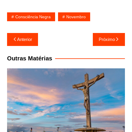
Consciência Negra
Novembro
Navegação
Anterior
Próximo
de
Post
Outras Matérias