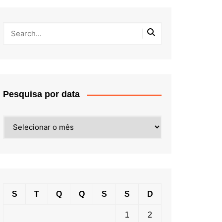
Pesquisa por data
Pesquisa
por
data
S
T
Q
Q
S
S
D
1
2