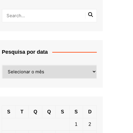
Pesquisa por data
Pesquisa
por
data
S
T
Q
Q
S
S
D
1
2